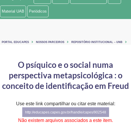
Ministério de Minas e Energia
Material UAB
Periódicos
Ministério da Ciência, Tecnologia, Inovações e Comunicações
Ministério do Meio Ambiente
PORTAL EDUCAPES
NOSSOS PARCEIROS
REPOSITÓRIO INSTITUCIONAL – UNB
Ministério do Turismo
Ministério do Desenvolvimento Regional
O psíquico e o social numa
perspectiva metapsicológica : o
Controladoria-Geral da União
conceito de identificação em Freud
Ministério da Mulher, da Família e dos Direitos Humanos
Secretaria-Geral
Use este link compartilhar ou citar este material:
Secretaria de Governo
http://educapes.capes.gov.br/handle/capes/902548
Não existem arquivos associados a este item.
Gabinete de Segurança Institucional