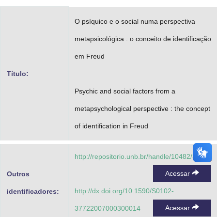
Advocacia-Geral da União
O psíquico e o social numa perspectiva
Banco Central do Brasil
metapsicológica : o conceito de identificação
Planalto
em Freud
Título:
Psychic and social factors from a
metapsychological perspective : the concept
of identification in Freud
http://repositorio.unb.br/handle/10482/33119
Acessar
Outros
http://dx.doi.org/10.1590/S0102-
identificadores:
Acessar
37722007000300014