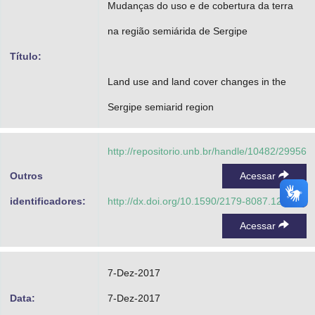
Mudanças do uso e de cobertura da terra
Advocacia-Geral da União
na região semiárida de Sergipe
Banco Central do Brasil
Título:
Planalto
Land use and land cover changes in the
Sergipe semiarid region
http://repositorio.unb.br/handle/10482/29956
Outros
Acessar
identificadores:
http://dx.doi.org/10.1590/2179-8087.121514
Acessar
7-Dez-2017
Data:
7-Dez-2017