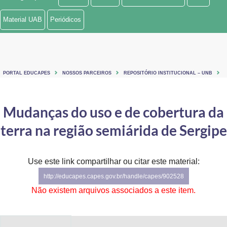
Ministério de Minas e Energia
Material UAB
Periódicos
Ministério da Ciência, Tecnologia, Inovações e Comunicações
Ministério do Meio Ambiente
PORTAL EDUCAPES
NOSSOS PARCEIROS
REPOSITÓRIO INSTITUCIONAL – UNB
Ministério do Turismo
Ministério do Desenvolvimento Regional
Mudanças do uso e de cobertura da
terra na região semiárida de Sergipe
Controladoria-Geral da União
Ministério da Mulher, da Família e dos Direitos Humanos
Use este link compartilhar ou citar este material:
Secretaria-Geral
http://educapes.capes.gov.br/handle/capes/902528
Não existem arquivos associados a este item.
Secretaria de Governo
Gabinete de Segurança Institucional