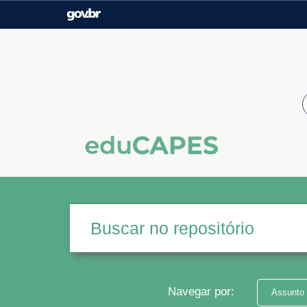
Casa Civil
Ministério da Justiça e
Segurança Pública
Ministério da Agricultura,
Ministério da Educação
Pecuária e Abastecimento
Ministério do Meio Ambiente
Ministério do Turismo
Secretaria de Governo
Gabinete de Segurança
Institucional
Navegar por:
Assunto