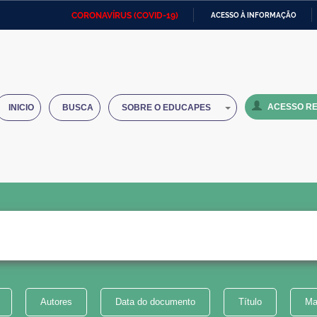
CORONAVÍRUS (COVID-19)
ACESSO À INFORMAÇÃO
Ministério da Defesa
Ministério das Relações
Mini
IR
Exteriores
PARA
O
Ministério da Cidadania
Ministério da Saúde
Mini
CONTEÚDO
ACESSO RE
INICIO
BUSCA
SOBRE O EDUCAPES
Ministério do Desenvolvimento
Controladoria-Geral da União
Minis
Regional
e do
Advocacia-Geral da União
Banco Central do Brasil
Plana
Autores
Data do documento
Título
Ma