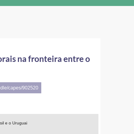
ais na fronteira entre o
ndle/capes/902520
il e o Uruguai