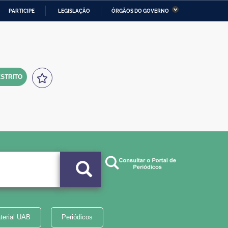
PARTICIPE
LEGISLAÇÃO
ÓRGÃOS DO GOVERNO
stério da Economia
Ministério da Infraestrutura
stério de Minas e Energia
Ministério da Ciência,
Tecnologia, Inovações e
Comunicações
STRITO
tério da Mulher, da Família
Secretaria-Geral
s Direitos Humanos
lto
terial UAB
Periódicos