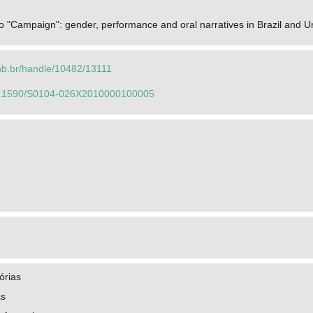
o "Campaign": gender, performance and oral narratives in Brazil and U
.unb.br/handle/10482/13111
/10.1590/S0104-026X2010000100005
órias
as