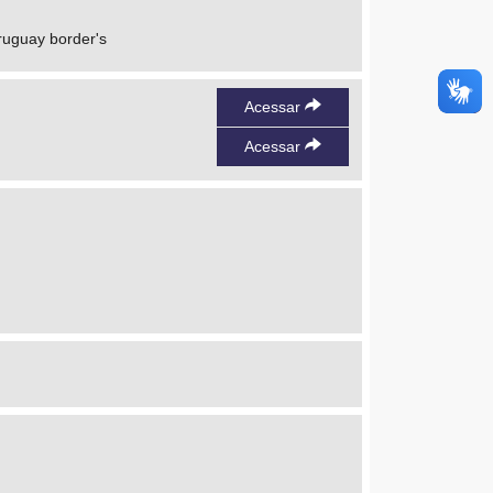
ruguay border's
Acessar
Acessar