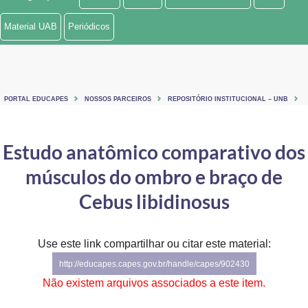
Ministério de Minas e Energia
Material UAB
Periódicos
Ministério da Ciência, Tecnologia, Inovações e Comunicações
Ministério do Meio Ambiente
PORTAL EDUCAPES
NOSSOS PARCEIROS
REPOSITÓRIO INSTITUCIONAL – UNB
Ministério do Turismo
Ministério do Desenvolvimento Regional
Estudo anatômico comparativo dos
músculos do ombro e braço de
Controladoria-Geral da União
Cebus libidinosus
Ministério da Mulher, da Família e dos Direitos Humanos
Secretaria-Geral
Use este link compartilhar ou citar este material:
Secretaria de Governo
http://educapes.capes.gov.br/handle/capes/902430
Não existem arquivos associados a este item.
Gabinete de Segurança Institucional