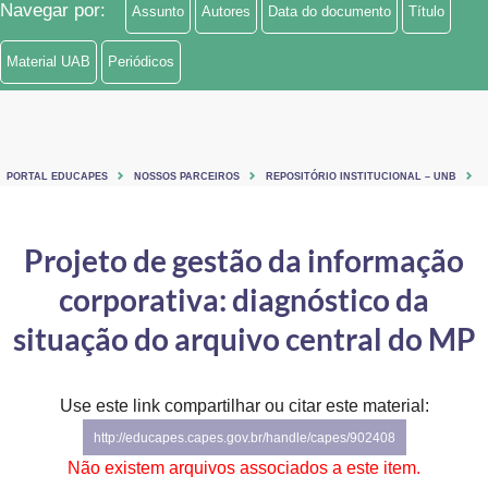
Navegar por:
Assunto
Autores
Data do documento
Título
Ministério de Minas e Energia
Material UAB
Periódicos
Ministério da Ciência, Tecnologia, Inovações e Comunicações
Ministério do Meio Ambiente
Ministério do Turismo
PORTAL EDUCAPES
NOSSOS PARCEIROS
REPOSITÓRIO INSTITUCIONAL – UNB
Ministério do Desenvolvimento Regional
Projeto de gestão da informação
Controladoria-Geral da União
corporativa: diagnóstico da
Ministério da Mulher, da Família e dos Direitos Humanos
situação do arquivo central do MP
Secretaria-Geral
Use este link compartilhar ou citar este material:
Secretaria de Governo
http://educapes.capes.gov.br/handle/capes/902408
Gabinete de Segurança Institucional
Não existem arquivos associados a este item.