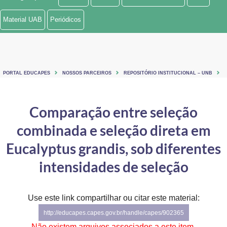
Ministério de Minas e Energia
Material UAB
Periódicos
Ministério da Ciência, Tecnologia, Inovações e Comunicações
Ministério do Meio Ambiente
PORTAL EDUCAPES
NOSSOS PARCEIROS
REPOSITÓRIO INSTITUCIONAL – UNB
Ministério do Turismo
Ministério do Desenvolvimento Regional
Comparação entre seleção
combinada e seleção direta em
Controladoria-Geral da União
Eucalyptus grandis, sob diferentes
Ministério da Mulher, da Família e dos Direitos Humanos
intensidades de seleção
Secretaria-Geral
Secretaria de Governo
Use este link compartilhar ou citar este material:
http://educapes.capes.gov.br/handle/capes/902365
Gabinete de Segurança Institucional
Não existem arquivos associados a este item.