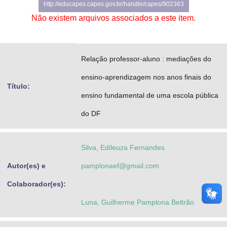
http://educapes.capes.gov.br/handle/capes/902363
Advocacia-Geral da União
Não existem arquivos associados a este item.
Banco Central do Brasil
Planalto
Relação professor-aluno : mediações do
ensino-aprendizagem nos anos finais do
Título:
ensino fundamental de uma escola pública
do DF
Silva, Edileuza Fernandes
Autor(es) e
pamplonaef@gmail.com
Colaborador(es):
Luna, Guilherme Pamplona Beltrão