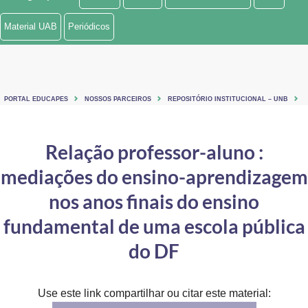
Ministério de Minas e Energia
Material UAB
Periódicos
Ministério da Ciência, Tecnologia, Inovações e Comunicações
Ministério do Meio Ambiente
PORTAL EDUCAPES
NOSSOS PARCEIROS
REPOSITÓRIO INSTITUCIONAL – UNB
Ministério do Turismo
Ministério do Desenvolvimento Regional
Relação professor-aluno :
mediações do ensino-aprendizagem
Controladoria-Geral da União
nos anos finais do ensino
Ministério da Mulher, da Família e dos Direitos Humanos
fundamental de uma escola pública
Secretaria-Geral
do DF
Secretaria de Governo
Gabinete de Segurança Institucional
Use este link compartilhar ou citar este material: