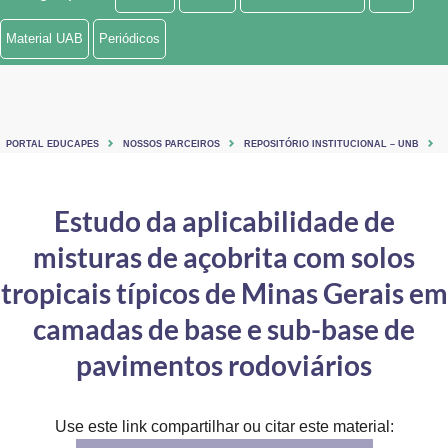
Ministério de Minas e Energia
Material UAB
Periódicos
Ministério da Ciência, Tecnologia, Inovações e Comunicações
Ministério do Meio Ambiente
PORTAL EDUCAPES
NOSSOS PARCEIROS
REPOSITÓRIO INSTITUCIONAL – UNB
Ministério do Turismo
Ministério do Desenvolvimento Regional
Estudo da aplicabilidade de
misturas de açobrita com solos
Controladoria-Geral da União
tropicais típicos de Minas Gerais em
Ministério da Mulher, da Família e dos Direitos Humanos
camadas de base e sub-base de
Secretaria-Geral
pavimentos rodoviários
Secretaria de Governo
Gabinete de Segurança Institucional
Use este link compartilhar ou citar este material: