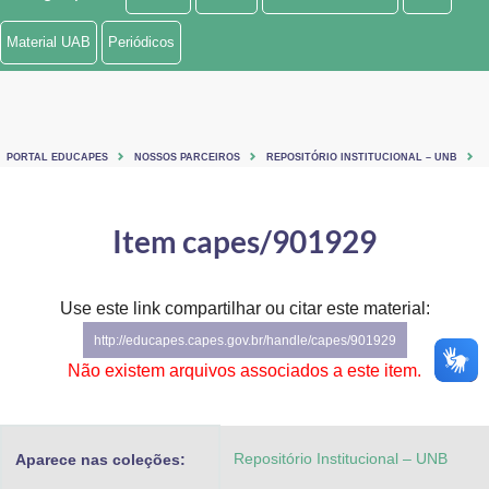
Ministério de Minas e Energia
Material UAB
Periódicos
Ministério da Ciência, Tecnologia, Inovações e Comunicações
Ministério do Meio Ambiente
PORTAL EDUCAPES
NOSSOS PARCEIROS
REPOSITÓRIO INSTITUCIONAL – UNB
Ministério do Turismo
Ministério do Desenvolvimento Regional
Item capes/901929
Controladoria-Geral da União
Use este link compartilhar ou citar este material:
Ministério da Mulher, da Família e dos Direitos Humanos
http://educapes.capes.gov.br/handle/capes/901929
Secretaria-Geral
Não existem arquivos associados a este item.
Secretaria de Governo
Repositório Institucional – UNB
Aparece nas coleções:
Gabinete de Segurança Institucional