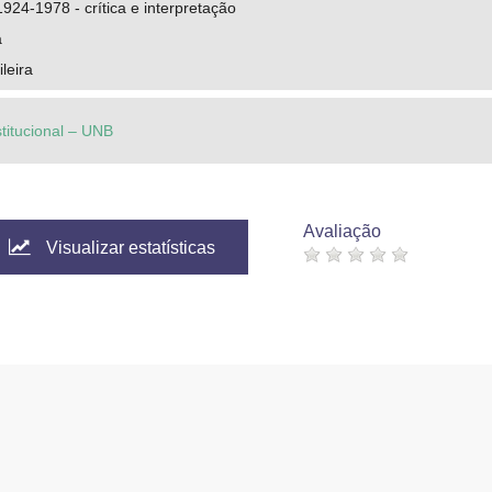
924-1978 - crítica e interpretação
a
ileira
stitucional – UNB
Avaliação
Visualizar estatísticas