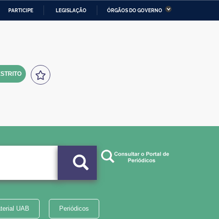
PARTICIPE
LEGISLAÇÃO
ÓRGÃOS DO GOVERNO
stério da Economia
Ministério da Infraestrutura
stério de Minas e Energia
Ministério da Ciência,
Tecnologia, Inovações e
Comunicações
STRITO
tério da Mulher, da Família
Secretaria-Geral
s Direitos Humanos
lto
terial UAB
Periódicos