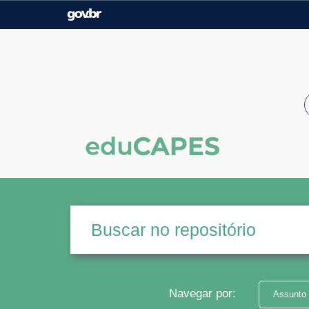
Casa Civil
Ministério da Justiça e
Segurança Pública
Ministério da Agricultura,
Ministério da Educação
Pecuária e Abastecimento
Ministério do Meio Ambiente
Ministério do Turismo
Secretaria de Governo
Gabinete de Segurança
Institucional
Navegar por:
Assunto