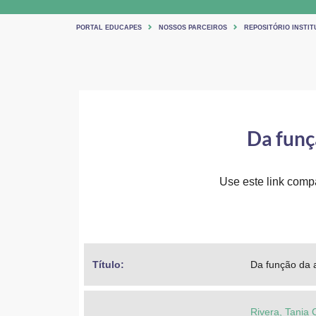
PORTAL EDUCAPES
NOSSOS PARCEIROS
REPOSITÓRIO INSTIT
Da funç
Use este link compar
Título: 
Da função da a
Rivera, Tania C