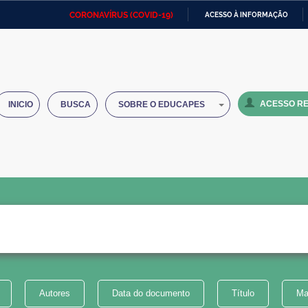
CORONAVÍRUS (COVID-19)
ACESSO À INFORMAÇÃO
Ministério da Defesa
Ministério das Relações
Mini
IR
Exteriores
PARA
O
Ministério da Cidadania
Ministério da Saúde
Mini
CONTEÚDO
ACESSO RE
INICIO
BUSCA
SOBRE O EDUCAPES
Ministério do Desenvolvimento
Controladoria-Geral da União
Minis
Regional
e do
Advocacia-Geral da União
Banco Central do Brasil
Plana
Autores
Data do documento
Título
Ma