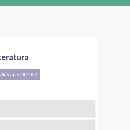
teratura
ndle/capes/901922