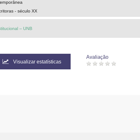
ntemporânea
critoras - século XX
stitucional – UNB
Avaliação
Visualizar estatísticas