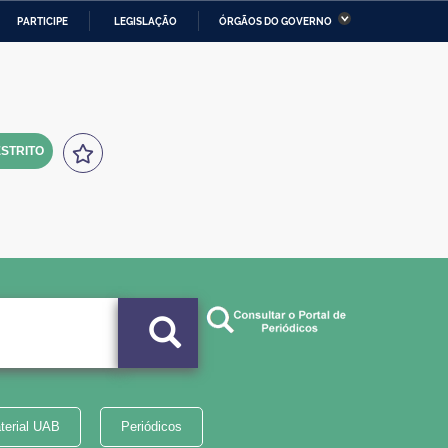
PARTICIPE
LEGISLAÇÃO
ÓRGÃOS DO GOVERNO
stério da Economia
Ministério da Infraestrutura
stério de Minas e Energia
Ministério da Ciência,
Tecnologia, Inovações e
Comunicações
STRITO
tério da Mulher, da Família
Secretaria-Geral
s Direitos Humanos
lto
terial UAB
Periódicos