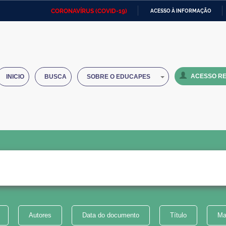
CORONAVÍRUS (COVID-19)
ACESSO À INFORMAÇÃO
Ministério da Defesa
Ministério das Relações
Mini
IR
Exteriores
PARA
O
Ministério da Cidadania
Ministério da Saúde
Mini
CONTEÚDO
ACESSO RE
INICIO
BUSCA
SOBRE O EDUCAPES
Ministério do Desenvolvimento
Controladoria-Geral da União
Minis
Regional
e do
Advocacia-Geral da União
Banco Central do Brasil
Plana
Autores
Data do documento
Título
Ma