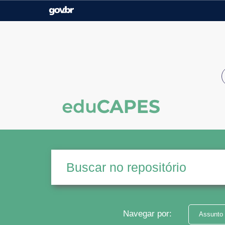
Casa Civil
Ministério da Justiça e
Segurança Pública
Ministério da Agricultura,
Ministério da Educação
Pecuária e Abastecimento
Ministério do Meio Ambiente
Ministério do Turismo
Secretaria de Governo
Gabinete de Segurança
Institucional
Navegar por:
Assunto