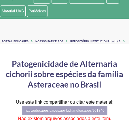
Ministério de Minas e Energia
Material UAB
Periódicos
Ministério da Ciência, Tecnologia, Inovações e Comunicações
Ministério do Meio Ambiente
PORTAL EDUCAPES
NOSSOS PARCEIROS
REPOSITÓRIO INSTITUCIONAL – UNB
Ministério do Turismo
Ministério do Desenvolvimento Regional
Patogenicidade de Alternaria
cichorii sobre espécies da família
Controladoria-Geral da União
Asteraceae no Brasil
Ministério da Mulher, da Família e dos Direitos Humanos
Secretaria-Geral
Use este link compartilhar ou citar este material:
Secretaria de Governo
http://educapes.capes.gov.br/handle/capes/901840
Não existem arquivos associados a este item.
Gabinete de Segurança Institucional