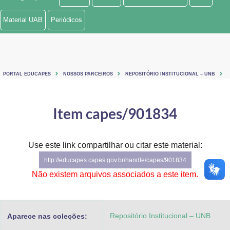
Ministério de Minas e Energia
Material UAB
Periódicos
Ministério da Ciência, Tecnologia, Inovações e Comunicações
Ministério do Meio Ambiente
PORTAL EDUCAPES
NOSSOS PARCEIROS
REPOSITÓRIO INSTITUCIONAL – UNB
Ministério do Turismo
Ministério do Desenvolvimento Regional
Item capes/901834
Controladoria-Geral da União
Use este link compartilhar ou citar este material:
Ministério da Mulher, da Família e dos Direitos Humanos
http://educapes.capes.gov.br/handle/capes/901834
Secretaria-Geral
Não existem arquivos associados a este item.
Secretaria de Governo
Repositório Institucional – UNB
Aparece nas coleções:
Gabinete de Segurança Institucional