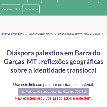
Ministério de Minas e Energia
Material UAB
Periódicos
Ministério da Ciência, Tecnologia, Inovações e Comunicações
Ministério do Meio Ambiente
PORTAL EDUCAPES
NOSSOS PARCEIROS
REPOSITÓRIO INSTITUCIONAL – UNB
Ministério do Turismo
Ministério do Desenvolvimento Regional
Diáspora palestina em Barra do
Garças-MT : reflexões geográficas
Controladoria-Geral da União
sobre a identidade translocal
Ministério da Mulher, da Família e dos Direitos Humanos
Secretaria-Geral
Use este link compartilhar ou citar este material:
Secretaria de Governo
http://educapes.capes.gov.br/handle/capes/901818
Não existem arquivos associados a este item.
Gabinete de Segurança Institucional