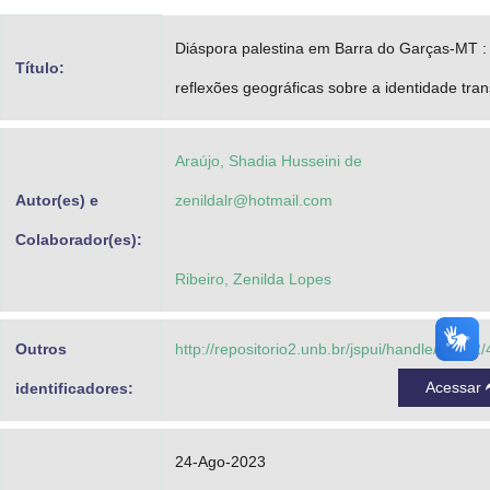
Advocacia-Geral da União
Diáspora palestina em Barra do Garças-MT :
Título:
Banco Central do Brasil
reflexões geográficas sobre a identidade tran
Planalto
Araújo, Shadia Husseini de
Autor(es) e
zenildalr@hotmail.com
Colaborador(es):
Ribeiro, Zenilda Lopes
Outros
http://repositorio2.unb.br/jspui/handle/10482
Acessar
identificadores:
24-Ago-2023