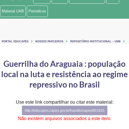
Ministério de Minas e Energia
Material UAB
Periódicos
Ministério da Ciência, Tecnologia, Inovações e Comunicações
Ministério do Meio Ambiente
PORTAL EDUCAPES
NOSSOS PARCEIROS
REPOSITÓRIO INSTITUCIONAL – UNB
Ministério do Turismo
Ministério do Desenvolvimento Regional
Guerrilha do Araguaia : população
local na luta e resistência ao regime
Controladoria-Geral da União
repressivo no Brasil
Ministério da Mulher, da Família e dos Direitos Humanos
Secretaria-Geral
Use este link compartilhar ou citar este material:
Secretaria de Governo
http://educapes.capes.gov.br/handle/capes/901815
Não existem arquivos associados a este item.
Gabinete de Segurança Institucional