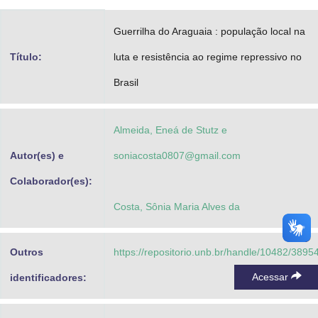
Advocacia-Geral da União
Guerrilha do Araguaia : população local na
Banco Central do Brasil
Título:
luta e resistência ao regime repressivo no
Planalto
Brasil
Almeida, Eneá de Stutz e
Autor(es) e
soniacosta0807@gmail.com
Colaborador(es):
Costa, Sônia Maria Alves da
Outros
https://repositorio.unb.br/handle/10482/3895
Acessar
identificadores: