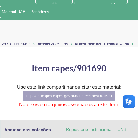
Ministério de Minas e Energia
Material UAB
Periódicos
Ministério da Ciência, Tecnologia, Inovações e Comunicações
Ministério do Meio Ambiente
PORTAL EDUCAPES
NOSSOS PARCEIROS
REPOSITÓRIO INSTITUCIONAL – UNB
Ministério do Turismo
Ministério do Desenvolvimento Regional
Item capes/901690
Controladoria-Geral da União
Use este link compartilhar ou citar este material:
Ministério da Mulher, da Família e dos Direitos Humanos
http://educapes.capes.gov.br/handle/capes/901690
Secretaria-Geral
Não existem arquivos associados a este item.
Secretaria de Governo
Repositório Institucional – UNB
Aparece nas coleções:
Gabinete de Segurança Institucional