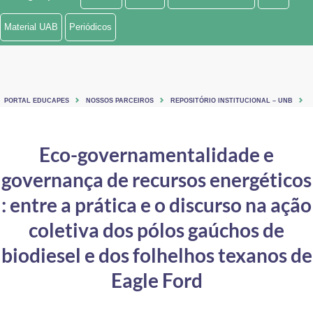
Ministério de Minas e Energia
Material UAB
Periódicos
Ministério da Ciência, Tecnologia, Inovações e Comunicações
Ministério do Meio Ambiente
PORTAL EDUCAPES
NOSSOS PARCEIROS
REPOSITÓRIO INSTITUCIONAL – UNB
Ministério do Turismo
Ministério do Desenvolvimento Regional
Eco-governamentalidade e
governança de recursos energéticos
Controladoria-Geral da União
: entre a prática e o discurso na ação
Ministério da Mulher, da Família e dos Direitos Humanos
coletiva dos pólos gaúchos de
Secretaria-Geral
biodiesel e dos folhelhos texanos de
Secretaria de Governo
Eagle Ford
Gabinete de Segurança Institucional