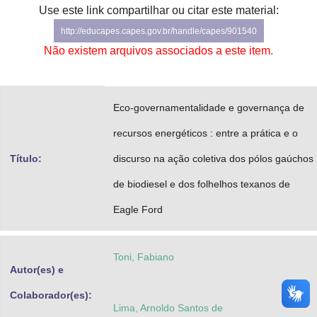
Use este link compartilhar ou citar este material:
Advocacia-Geral da União
http://educapes.capes.gov.br/handle/capes/901540
Banco Central do Brasil
Não existem arquivos associados a este item.
Planalto
Eco-governamentalidade e governança de
recursos energéticos : entre a prática e o
Título:
discurso na ação coletiva dos pólos gaúchos
de biodiesel e dos folhelhos texanos de
Eagle Ford
Toni, Fabiano
Autor(es) e
Colaborador(es):
Lima, Arnoldo Santos de