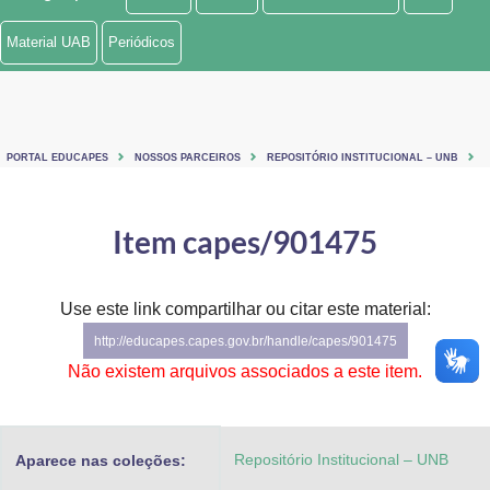
Ministério de Minas e Energia
Material UAB
Periódicos
Ministério da Ciência, Tecnologia, Inovações e Comunicações
Ministério do Meio Ambiente
PORTAL EDUCAPES
NOSSOS PARCEIROS
REPOSITÓRIO INSTITUCIONAL – UNB
Ministério do Turismo
Ministério do Desenvolvimento Regional
Item capes/901475
Controladoria-Geral da União
Use este link compartilhar ou citar este material:
Ministério da Mulher, da Família e dos Direitos Humanos
http://educapes.capes.gov.br/handle/capes/901475
Secretaria-Geral
Não existem arquivos associados a este item.
Secretaria de Governo
Repositório Institucional – UNB
Aparece nas coleções:
Gabinete de Segurança Institucional