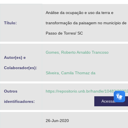
Advocacia-Geral da União
Análise da ocupação e uso da terra e
Banco Central do Brasil
Título:
transformação da paisagem no município de
Planalto
Passo de Torres/ SC
Gomes, Roberto Arnaldo Trancoso
Autor(es) e
Colaborador(es):
Silveira, Camila Thomaz da
Outros
https://repositorio.unb.br/handle/10482/3830
Acessar
identificadores:
26-Jun-2020