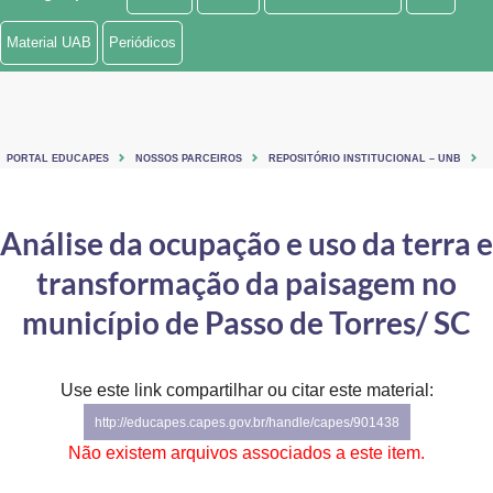
Ministério de Minas e Energia
Material UAB
Periódicos
Ministério da Ciência, Tecnologia, Inovações e Comunicações
Ministério do Meio Ambiente
PORTAL EDUCAPES
NOSSOS PARCEIROS
REPOSITÓRIO INSTITUCIONAL – UNB
Ministério do Turismo
Ministério do Desenvolvimento Regional
Análise da ocupação e uso da terra e
transformação da paisagem no
Controladoria-Geral da União
município de Passo de Torres/ SC
Ministério da Mulher, da Família e dos Direitos Humanos
Secretaria-Geral
Use este link compartilhar ou citar este material:
Secretaria de Governo
http://educapes.capes.gov.br/handle/capes/901438
Não existem arquivos associados a este item.
Gabinete de Segurança Institucional