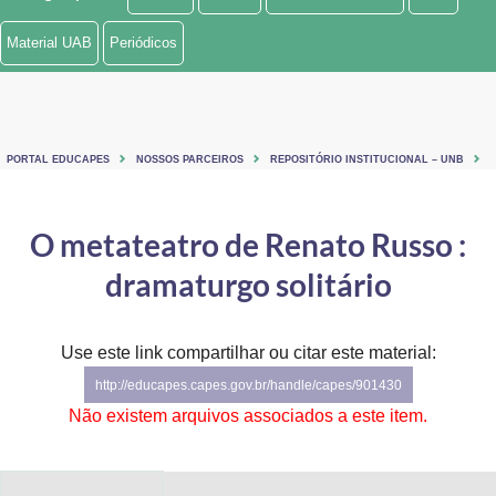
Ministério de Minas e Energia
Material UAB
Periódicos
Ministério da Ciência, Tecnologia, Inovações e Comunicações
Ministério do Meio Ambiente
PORTAL EDUCAPES
NOSSOS PARCEIROS
REPOSITÓRIO INSTITUCIONAL – UNB
Ministério do Turismo
Ministério do Desenvolvimento Regional
O metateatro de Renato Russo :
dramaturgo solitário
Controladoria-Geral da União
Ministério da Mulher, da Família e dos Direitos Humanos
Use este link compartilhar ou citar este material:
Secretaria-Geral
http://educapes.capes.gov.br/handle/capes/901430
Não existem arquivos associados a este item.
Secretaria de Governo
Gabinete de Segurança Institucional