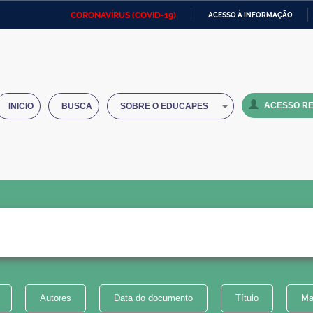
CORONAVÍRUS (COVID-19)
ACESSO À INFORMAÇÃO
Ministério da Defesa
Ministério das Relações
Mini
IR
Exteriores
PARA
O
Ministério da Cidadania
Ministério da Saúde
Mini
CONTEÚDO
ACESSO RE
INICIO
BUSCA
SOBRE O EDUCAPES
Ministério do Desenvolvimento
Controladoria-Geral da União
Minis
Regional
e do
Advocacia-Geral da União
Banco Central do Brasil
Plana
Autores
Data do documento
Título
Ma