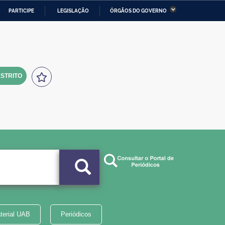
PARTICIPE
LEGISLAÇÃO
ÓRGÃOS DO GOVERNO
stério da Economia
Ministério da Infraestrutura
stério de Minas e Energia
Ministério da Ciência,
Tecnologia, Inovações e
Comunicações
STRITO
tério da Mulher, da Família
Secretaria-Geral
s Direitos Humanos
lto
terial UAB
Periódicos