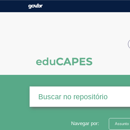
Casa Civil
Ministério da Justiça e
Segurança Pública
Ministério da Agricultura,
Ministério da Educação
Pecuária e Abastecimento
Ministério do Meio Ambiente
Ministério do Turismo
Secretaria de Governo
Gabinete de Segurança
Institucional
Navegar por:
Assunto