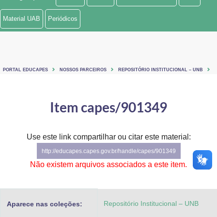
Ministério de Minas e Energia
Material UAB
Periódicos
Ministério da Ciência, Tecnologia, Inovações e Comunicações
Ministério do Meio Ambiente
PORTAL EDUCAPES
NOSSOS PARCEIROS
REPOSITÓRIO INSTITUCIONAL – UNB
Ministério do Turismo
Ministério do Desenvolvimento Regional
Item capes/901349
Controladoria-Geral da União
Use este link compartilhar ou citar este material:
Ministério da Mulher, da Família e dos Direitos Humanos
http://educapes.capes.gov.br/handle/capes/901349
Secretaria-Geral
Não existem arquivos associados a este item.
Secretaria de Governo
Repositório Institucional – UNB
Aparece nas coleções:
Gabinete de Segurança Institucional