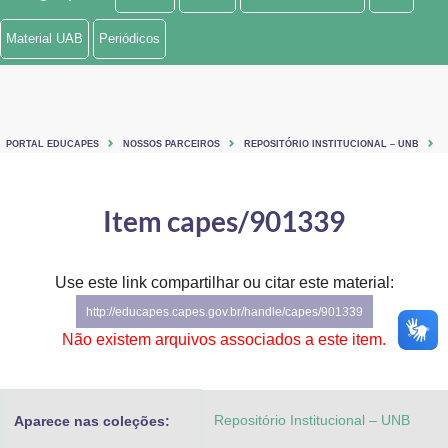
Ministério de Minas e Energia
Material UAB
Periódicos
Ministério da Ciência, Tecnologia, Inovações e Comunicações
Ministério do Meio Ambiente
PORTAL EDUCAPES
NOSSOS PARCEIROS
REPOSITÓRIO INSTITUCIONAL – UNB
Ministério do Turismo
Ministério do Desenvolvimento Regional
Item capes/901339
Controladoria-Geral da União
Use este link compartilhar ou citar este material:
Ministério da Mulher, da Família e dos Direitos Humanos
http://educapes.capes.gov.br/handle/capes/901339
Secretaria-Geral
Não existem arquivos associados a este item.
Secretaria de Governo
Repositório Institucional – UNB
Aparece nas coleções:
Gabinete de Segurança Institucional