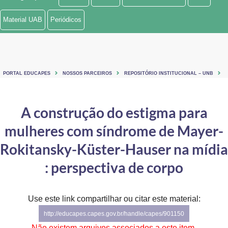
Ministério de Minas e Energia
Material UAB
Periódicos
Ministério da Ciência, Tecnologia, Inovações e Comunicações
Ministério do Meio Ambiente
PORTAL EDUCAPES
NOSSOS PARCEIROS
REPOSITÓRIO INSTITUCIONAL – UNB
Ministério do Turismo
Ministério do Desenvolvimento Regional
A construção do estigma para
mulheres com síndrome de Mayer-
Controladoria-Geral da União
Rokitansky-Küster-Hauser na mídia
Ministério da Mulher, da Família e dos Direitos Humanos
: perspectiva de corpo
Secretaria-Geral
Secretaria de Governo
Use este link compartilhar ou citar este material:
http://educapes.capes.gov.br/handle/capes/901150
Gabinete de Segurança Institucional
Não existem arquivos associados a este item.