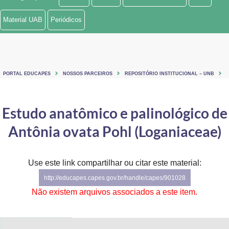
Ministério de Minas e Energia
Material UAB
Periódicos
Ministério da Ciência, Tecnologia, Inovações e Comunicações
Ministério do Meio Ambiente
PORTAL EDUCAPES
NOSSOS PARCEIROS
REPOSITÓRIO INSTITUCIONAL – UNB
Ministério do Turismo
Ministério do Desenvolvimento Regional
Estudo anatômico e palinológico de
Antônia ovata Pohl (Loganiaceae)
Controladoria-Geral da União
Ministério da Mulher, da Família e dos Direitos Humanos
Use este link compartilhar ou citar este material:
Secretaria-Geral
http://educapes.capes.gov.br/handle/capes/901028
Não existem arquivos associados a este item.
Secretaria de Governo
Gabinete de Segurança Institucional