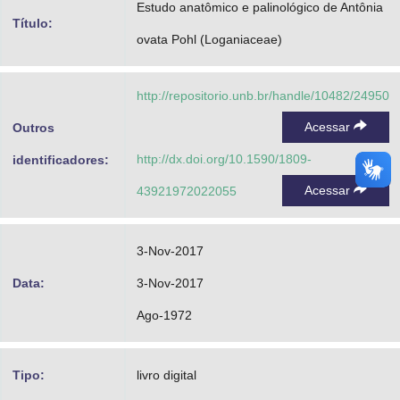
Estudo anatômico e palinológico de Antônia
Advocacia-Geral da União
Título:
ovata Pohl (Loganiaceae)
Banco Central do Brasil
http://repositorio.unb.br/handle/10482/24950
Planalto
Acessar
Outros
http://dx.doi.org/10.1590/1809-
identificadores:
Acessar
43921972022055
3-Nov-2017
Data:
3-Nov-2017
Ago-1972
Tipo:
livro digital