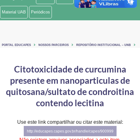
Ministério de Minas e Energia
Material UAB
Periódicos
Ministério da Ciência, Tecnologia, Inovações e Comunicações
Ministério do Meio Ambiente
PORTAL EDUCAPES
NOSSOS PARCEIROS
REPOSITÓRIO INSTITUCIONAL – UNB
Ministério do Turismo
Ministério do Desenvolvimento Regional
Citotoxicidade de curcumina
presente em nanoparticulas de
Controladoria-Geral da União
quitosana/sultato de condroitina
Ministério da Mulher, da Família e dos Direitos Humanos
contendo lecitina
Secretaria-Geral
Secretaria de Governo
Use este link compartilhar ou citar este material:
http://educapes.capes.gov.br/handle/capes/900999
Gabinete de Segurança Institucional
Não existem arquivos associados a este item.