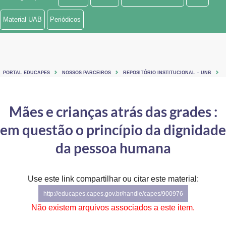
Ministério de Minas e Energia
Material UAB
Periódicos
Ministério da Ciência, Tecnologia, Inovações e Comunicações
Ministério do Meio Ambiente
PORTAL EDUCAPES
NOSSOS PARCEIROS
REPOSITÓRIO INSTITUCIONAL – UNB
Ministério do Turismo
Ministério do Desenvolvimento Regional
Mães e crianças atrás das grades :
em questão o princípio da dignidade
Controladoria-Geral da União
da pessoa humana
Ministério da Mulher, da Família e dos Direitos Humanos
Secretaria-Geral
Use este link compartilhar ou citar este material:
Secretaria de Governo
http://educapes.capes.gov.br/handle/capes/900976
Não existem arquivos associados a este item.
Gabinete de Segurança Institucional