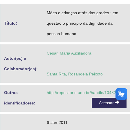
Advocacia-Geral da União
Mães e crianças atrás das grades : em
Banco Central do Brasil
Título:
questão o princípio da dignidade da
Planalto
pessoa humana
César, Maria Auxiliadora
Autor(es) e
Colaborador(es):
Santa Rita, Rosangela Peixoto
Outros
http://repositorio.unb.br/handle/10482/6377
Acessar
identificadores:
6-Jan-2011