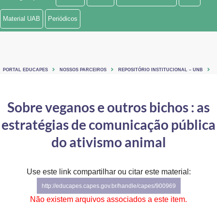
Ministério de Minas e Energia
Material UAB
Periódicos
Ministério da Ciência, Tecnologia, Inovações e Comunicações
Ministério do Meio Ambiente
PORTAL EDUCAPES
NOSSOS PARCEIROS
REPOSITÓRIO INSTITUCIONAL – UNB
Ministério do Turismo
Ministério do Desenvolvimento Regional
Sobre veganos e outros bichos : as
estratégias de comunicação pública
Controladoria-Geral da União
do ativismo animal
Ministério da Mulher, da Família e dos Direitos Humanos
Secretaria-Geral
Use este link compartilhar ou citar este material:
Secretaria de Governo
http://educapes.capes.gov.br/handle/capes/900969
Não existem arquivos associados a este item.
Gabinete de Segurança Institucional