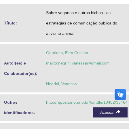
Advocacia-Geral da União
Sobre veganos e outros bichos : as
Banco Central do Brasil
Título:
estratégias de comunicação pública do
Planalto
ativismo animal
Geraldes, Elen Cristina
Autor(es) e
mailto:negrini.vanessa@gmail.com
Colaborador(es):
Negrini, Vanessa
Outros
http://repositorio.unb.br/handle/10482/35464
Acessar
identificadores: