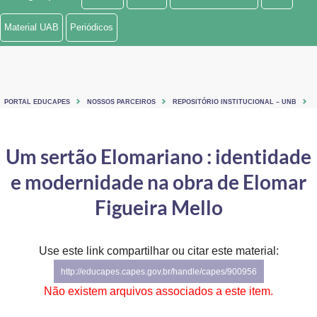
Ministério de Minas e Energia
Material UAB
Periódicos
Ministério da Ciência, Tecnologia, Inovações e Comunicações
Ministério do Meio Ambiente
PORTAL EDUCAPES
NOSSOS PARCEIROS
REPOSITÓRIO INSTITUCIONAL – UNB
Ministério do Turismo
Ministério do Desenvolvimento Regional
Um sertão Elomariano : identidade
e modernidade na obra de Elomar
Controladoria-Geral da União
Figueira Mello
Ministério da Mulher, da Família e dos Direitos Humanos
Secretaria-Geral
Use este link compartilhar ou citar este material:
Secretaria de Governo
http://educapes.capes.gov.br/handle/capes/900956
Não existem arquivos associados a este item.
Gabinete de Segurança Institucional