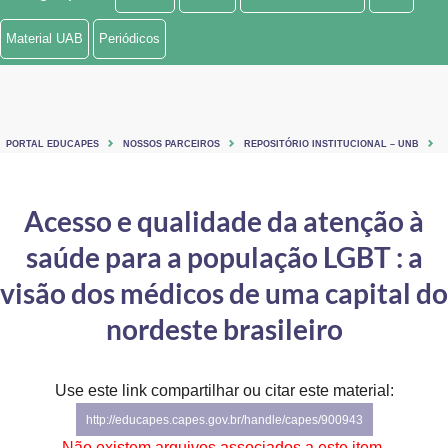
Ministério de Minas e Energia
Material UAB
Periódicos
Ministério da Ciência, Tecnologia, Inovações e Comunicações
Ministério do Meio Ambiente
PORTAL EDUCAPES
NOSSOS PARCEIROS
REPOSITÓRIO INSTITUCIONAL – UNB
Ministério do Turismo
Ministério do Desenvolvimento Regional
Acesso e qualidade da atenção à
saúde para a população LGBT : a
Controladoria-Geral da União
visão dos médicos de uma capital do
Ministério da Mulher, da Família e dos Direitos Humanos
nordeste brasileiro
Secretaria-Geral
Secretaria de Governo
Use este link compartilhar ou citar este material:
http://educapes.capes.gov.br/handle/capes/900943
Gabinete de Segurança Institucional
Não existem arquivos associados a este item.