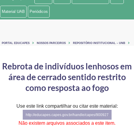
Ministério de Minas e Energia
Material UAB
Periódicos
Ministério da Ciência, Tecnologia, Inovações e Comunicações
Ministério do Meio Ambiente
PORTAL EDUCAPES
NOSSOS PARCEIROS
REPOSITÓRIO INSTITUCIONAL – UNB
Ministério do Turismo
Ministério do Desenvolvimento Regional
Rebrota de indivíduos lenhosos em
área de cerrado sentido restrito
Controladoria-Geral da União
como resposta ao fogo
Ministério da Mulher, da Família e dos Direitos Humanos
Secretaria-Geral
Use este link compartilhar ou citar este material:
Secretaria de Governo
http://educapes.capes.gov.br/handle/capes/900927
Não existem arquivos associados a este item.
Gabinete de Segurança Institucional