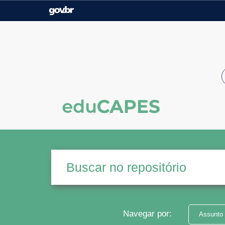
Casa Civil
Ministério da Justiça e
Segurança Pública
Ministério da Agricultura,
Ministério da Educação
Pecuária e Abastecimento
Ministério do Meio Ambiente
Ministério do Turismo
Secretaria de Governo
Gabinete de Segurança
Institucional
Navegar por:
Assunto