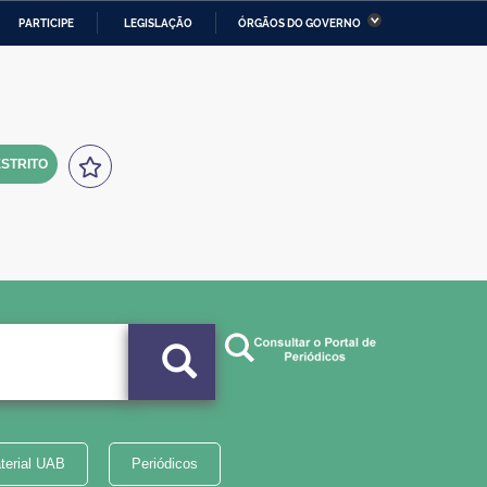
PARTICIPE
LEGISLAÇÃO
ÓRGÃOS DO GOVERNO
stério da Economia
Ministério da Infraestrutura
stério de Minas e Energia
Ministério da Ciência,
Tecnologia, Inovações e
Comunicações
STRITO
tério da Mulher, da Família
Secretaria-Geral
s Direitos Humanos
lto
terial UAB
Periódicos