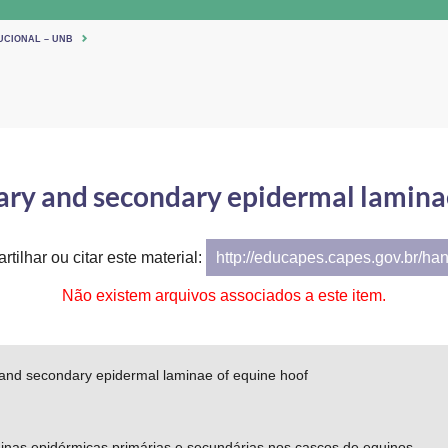
UCIONAL – UNB
ary and secondary epidermal lamina
tilhar ou citar este material:
http://educapes.capes.gov.br/ha
Não existem arquivos associados a este item.
 and secondary epidermal laminae of equine hoof
inas epidérmicas primárias e secundárias nos cascos de equinos