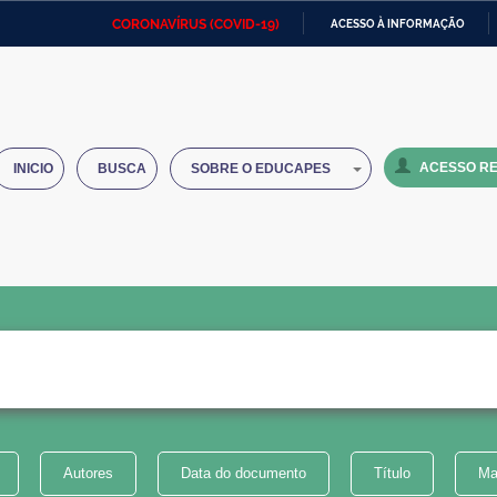
CORONAVÍRUS (COVID-19)
ACESSO À INFORMAÇÃO
Ministério da Defesa
Ministério das Relações
Mini
IR
Exteriores
PARA
O
Ministério da Cidadania
Ministério da Saúde
Mini
CONTEÚDO
ACESSO RE
INICIO
BUSCA
SOBRE O EDUCAPES
Ministério do Desenvolvimento
Controladoria-Geral da União
Minis
Regional
e do
Advocacia-Geral da União
Banco Central do Brasil
Plana
Autores
Data do documento
Título
Ma