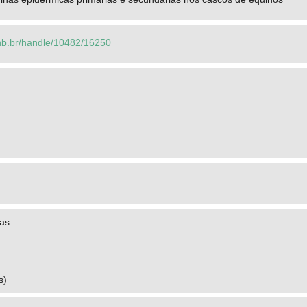
.unb.br/handle/10482/16250
as
s)