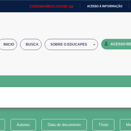
CORONAVÍRUS (COVID-19)
ACESSO À INFORMAÇÃO
Ministério da Defesa
Ministério das Relações
Mini
IR
Exteriores
PARA
O
Ministério da Cidadania
Ministério da Saúde
Mini
CONTEÚDO
ACESSO RE
INICIO
BUSCA
SOBRE O EDUCAPES
Ministério do Desenvolvimento
Controladoria-Geral da União
Minis
Regional
e do
Advocacia-Geral da União
Banco Central do Brasil
Plana
Autores
Data do documento
Título
Ma