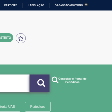
PARTICIPE
LEGISLAÇÃO
ÓRGÃOS DO GOVERNO
stério da Economia
Ministério da Infraestrutura
stério de Minas e Energia
Ministério da Ciência,
Tecnologia, Inovações e
Comunicações
STRITO
tério da Mulher, da Família
Secretaria-Geral
s Direitos Humanos
lto
terial UAB
Periódicos