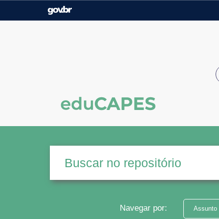
Casa Civil
Ministério da Justiça e
Segurança Pública
Ministério da Agricultura,
Ministério da Educação
Pecuária e Abastecimento
Ministério do Meio Ambiente
Ministério do Turismo
Secretaria de Governo
Gabinete de Segurança
Institucional
Navegar por:
Assunto