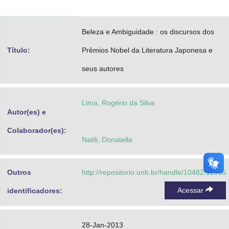
Advocacia-Geral da União
Beleza e Ambiguidade : os discursos dos
Banco Central do Brasil
Título:
Prêmios Nobel da Literatura Japonesa e
Planalto
seus autores
Lima, Rogério da Silva
Autor(es) e
Colaborador(es):
Natili, Donatella
Outros
http://repositorio.unb.br/handle/10482/11966
Acessar
identificadores:
28-Jan-2013