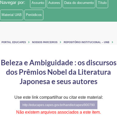
Navegar por:
Assunto
Autores
Data do documento
Título
Ministério de Minas e Energia
Material UAB
Periódicos
Ministério da Ciência, Tecnologia, Inovações e Comunicações
Ministério do Meio Ambiente
Ministério do Turismo
PORTAL EDUCAPES
NOSSOS PARCEIROS
REPOSITÓRIO INSTITUCIONAL – UNB
Ministério do Desenvolvimento Regional
Beleza e Ambiguidade : os discursos
Controladoria-Geral da União
dos Prêmios Nobel da Literatura
Ministério da Mulher, da Família e dos Direitos Humanos
Japonesa e seus autores
Secretaria-Geral
Use este link compartilhar ou citar este material:
Secretaria de Governo
http://educapes.capes.gov.br/handle/capes/900790
Gabinete de Segurança Institucional
Não existem arquivos associados a este item.