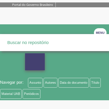
Portal do Governo Brasileiro
MENU
Navegar por:
Assunto
Autores
Data do documento
Título
Material UAB
Periódicos