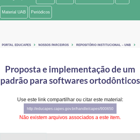
Ministério de Minas e Energia
Material UAB
Periódicos
Ministério da Ciência, Tecnologia, Inovações e Comunicações
Ministério do Meio Ambiente
PORTAL EDUCAPES
NOSSOS PARCEIROS
REPOSITÓRIO INSTITUCIONAL – UNB
Ministério do Turismo
Ministério do Desenvolvimento Regional
Proposta e implementação de um
padrão para softwares ortodônticos
Controladoria-Geral da União
Ministério da Mulher, da Família e dos Direitos Humanos
Use este link compartilhar ou citar este material:
Secretaria-Geral
http://educapes.capes.gov.br/handle/capes/900650
Não existem arquivos associados a este item.
Secretaria de Governo
Gabinete de Segurança Institucional