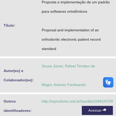
Proposta e implementação de um padrão
Advocacia-Geral da União
para softwares ortodônticos
Banco Central do Brasil
Título:
Planalto
Proposal and implementation of an
orthodontic electronic patient record
standard
Sousa Júnior, Rafael Timóteo de
Autor(es) e
Colaborador(es):
Magni, Antonio Ferdinando
Outros
http://repositorio.unb.br/handle/10482/5709
Acessar
identificadores: