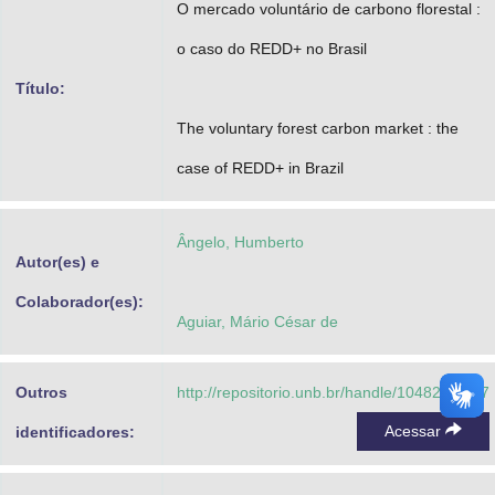
O mercado voluntário de carbono florestal :
Advocacia-Geral da União
o caso do REDD+ no Brasil
Banco Central do Brasil
Título:
Planalto
The voluntary forest carbon market : the
case of REDD+ in Brazil
Ângelo, Humberto
Autor(es) e
Colaborador(es):
Aguiar, Mário César de
Outros
http://repositorio.unb.br/handle/10482/33037
Acessar
identificadores: