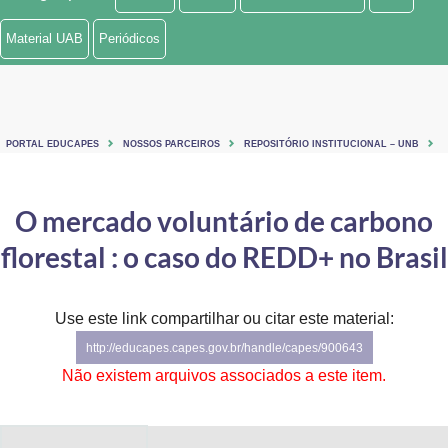
Ministério de Minas e Energia
Material UAB
Periódicos
Ministério da Ciência, Tecnologia, Inovações e Comunicações
Ministério do Meio Ambiente
PORTAL EDUCAPES
NOSSOS PARCEIROS
REPOSITÓRIO INSTITUCIONAL – UNB
Ministério do Turismo
Ministério do Desenvolvimento Regional
O mercado voluntário de carbono
florestal : o caso do REDD+ no Brasil
Controladoria-Geral da União
Ministério da Mulher, da Família e dos Direitos Humanos
Use este link compartilhar ou citar este material:
Secretaria-Geral
http://educapes.capes.gov.br/handle/capes/900643
Não existem arquivos associados a este item.
Secretaria de Governo
Gabinete de Segurança Institucional