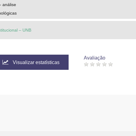
- análise
nológicas
stitucional – UNB
Avaliação
Visualizar estatísticas