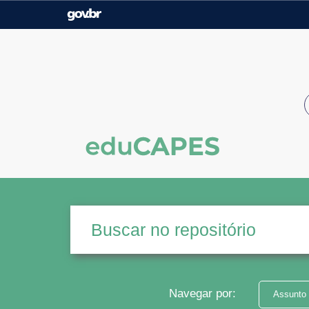
Casa Civil
Ministério da Justiça e
Segurança Pública
Ministério da Agricultura,
Ministério da Educação
Pecuária e Abastecimento
Ministério do Meio Ambiente
Ministério do Turismo
Secretaria de Governo
Gabinete de Segurança
Institucional
Navegar por:
Assunto