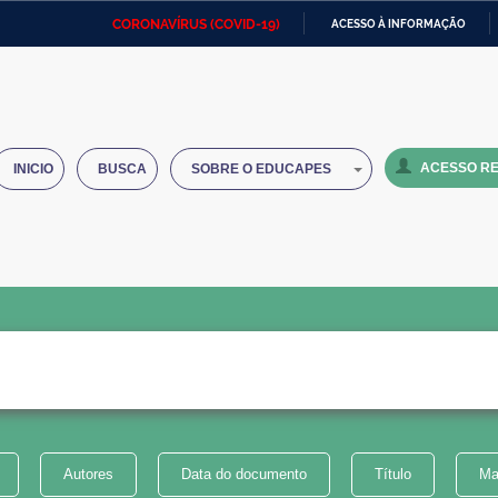
CORONAVÍRUS (COVID-19)
ACESSO À INFORMAÇÃO
Ministério da Defesa
Ministério das Relações
Mini
IR
Exteriores
PARA
O
Ministério da Cidadania
Ministério da Saúde
Mini
CONTEÚDO
ACESSO RE
INICIO
BUSCA
SOBRE O EDUCAPES
Ministério do Desenvolvimento
Controladoria-Geral da União
Minis
Regional
e do
Advocacia-Geral da União
Banco Central do Brasil
Plana
Autores
Data do documento
Título
Ma