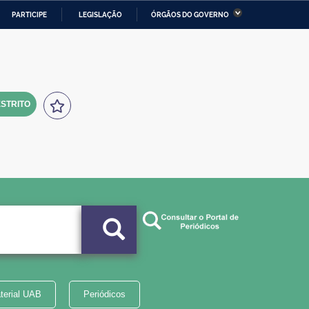
PARTICIPE
LEGISLAÇÃO
ÓRGÃOS DO GOVERNO
stério da Economia
Ministério da Infraestrutura
stério de Minas e Energia
Ministério da Ciência,
Tecnologia, Inovações e
Comunicações
STRITO
tério da Mulher, da Família
Secretaria-Geral
s Direitos Humanos
lto
terial UAB
Periódicos