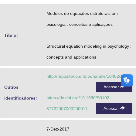
Advocacia-Geral da União
Modelos de equações estruturais em
Banco Central do Brasil
psicologia : conceitos e aplicações
Planalto
Título:
Structural equation modeling in psychology :
concepts and applications
http://repositorio.unb.br/handle/10482/26961
Acessar
Outros
https://dx.doi.org/10.1590/S0102-
identificadores:
Acessar
37722007000200011
7-Dez-2017