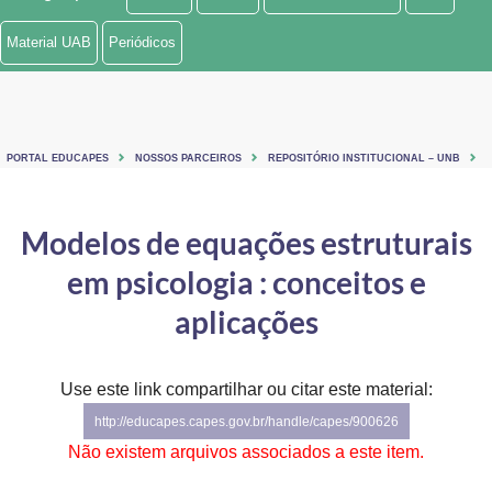
Ministério de Minas e Energia
Material UAB
Periódicos
Ministério da Ciência, Tecnologia, Inovações e Comunicações
Ministério do Meio Ambiente
PORTAL EDUCAPES
NOSSOS PARCEIROS
REPOSITÓRIO INSTITUCIONAL – UNB
Ministério do Turismo
Ministério do Desenvolvimento Regional
Modelos de equações estruturais
em psicologia : conceitos e
Controladoria-Geral da União
aplicações
Ministério da Mulher, da Família e dos Direitos Humanos
Secretaria-Geral
Use este link compartilhar ou citar este material:
Secretaria de Governo
http://educapes.capes.gov.br/handle/capes/900626
Não existem arquivos associados a este item.
Gabinete de Segurança Institucional