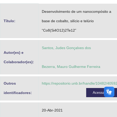
Advocacia-Geral da União
Desenvolvimento de um nanocompósito a
Banco Central do Brasil
Título:
base de cobalto, silício e telúrio
Planalto
“Co8(Si4O12)2Te12”
Santos, Judes Gonçalves dos
Autor(es) e
Colaborador(es):
Bezerra, Mauro Guilherme Ferreira
Outros
https://repositorio.unb.br/handle/10482/4059
Acessar
identificadores:
20-Abr-2021