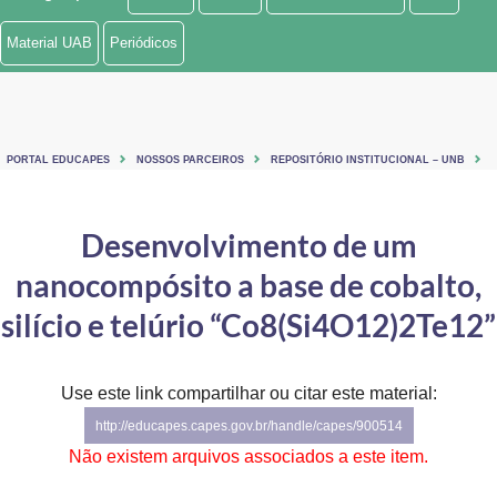
Ministério de Minas e Energia
Material UAB
Periódicos
Ministério da Ciência, Tecnologia, Inovações e Comunicações
Ministério do Meio Ambiente
PORTAL EDUCAPES
NOSSOS PARCEIROS
REPOSITÓRIO INSTITUCIONAL – UNB
Ministério do Turismo
Ministério do Desenvolvimento Regional
Desenvolvimento de um
nanocompósito a base de cobalto,
Controladoria-Geral da União
silício e telúrio “Co8(Si4O12)2Te12”
Ministério da Mulher, da Família e dos Direitos Humanos
Secretaria-Geral
Use este link compartilhar ou citar este material:
Secretaria de Governo
http://educapes.capes.gov.br/handle/capes/900514
Não existem arquivos associados a este item.
Gabinete de Segurança Institucional