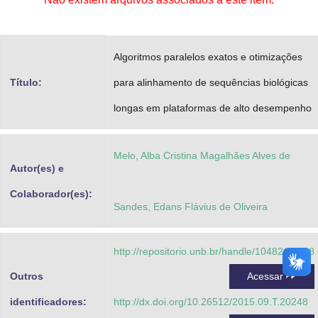
Advocacia-Geral da União
Banco Central do Brasil
Algoritmos paralelos exatos e otimizações
Planalto
Título:
para alinhamento de sequências biológicas
longas em plataformas de alto desempenho
Melo, Alba Cristina Magalhães Alves de
Autor(es) e
Colaborador(es):
Sandes, Edans Flávius de Oliveira
http://repositorio.unb.br/handle/10482/20248
Outros
Acessar
identificadores:
http://dx.doi.org/10.26512/2015.09.T.20248