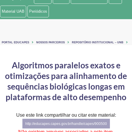
Ministério de Minas e Energia
Material UAB
Periódicos
Ministério da Ciência, Tecnologia, Inovações e Comunicações
Ministério do Meio Ambiente
PORTAL EDUCAPES
NOSSOS PARCEIROS
REPOSITÓRIO INSTITUCIONAL – UNB
Ministério do Turismo
Ministério do Desenvolvimento Regional
Algoritmos paralelos exatos e
otimizações para alinhamento de
Controladoria-Geral da União
sequências biológicas longas em
Ministério da Mulher, da Família e dos Direitos Humanos
plataformas de alto desempenho
Secretaria-Geral
Secretaria de Governo
Use este link compartilhar ou citar este material:
http://educapes.capes.gov.br/handle/capes/900500
Gabinete de Segurança Institucional
Não existem arquivos associados a este item.