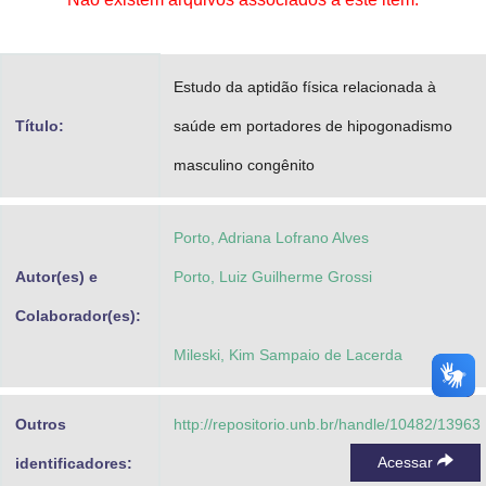
Advocacia-Geral da União
Banco Central do Brasil
Estudo da aptidão física relacionada à
Planalto
Título:
saúde em portadores de hipogonadismo
masculino congênito
Porto, Adriana Lofrano Alves
Autor(es) e
Porto, Luiz Guilherme Grossi
Colaborador(es):
Mileski, Kim Sampaio de Lacerda
Outros
http://repositorio.unb.br/handle/10482/13963
Acessar
identificadores: