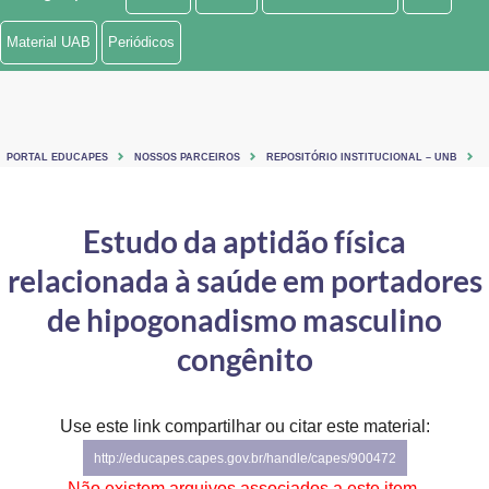
Ministério de Minas e Energia
Material UAB
Periódicos
Ministério da Ciência, Tecnologia, Inovações e Comunicações
Ministério do Meio Ambiente
PORTAL EDUCAPES
NOSSOS PARCEIROS
REPOSITÓRIO INSTITUCIONAL – UNB
Ministério do Turismo
Ministério do Desenvolvimento Regional
Estudo da aptidão física
relacionada à saúde em portadores
Controladoria-Geral da União
de hipogonadismo masculino
Ministério da Mulher, da Família e dos Direitos Humanos
congênito
Secretaria-Geral
Secretaria de Governo
Use este link compartilhar ou citar este material:
http://educapes.capes.gov.br/handle/capes/900472
Gabinete de Segurança Institucional
Não existem arquivos associados a este item.