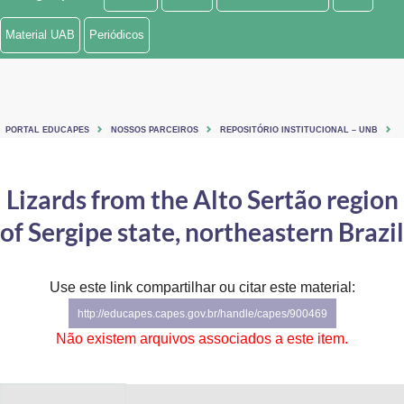
Ministério de Minas e Energia
Material UAB
Periódicos
Ministério da Ciência, Tecnologia, Inovações e Comunicações
Ministério do Meio Ambiente
PORTAL EDUCAPES
NOSSOS PARCEIROS
REPOSITÓRIO INSTITUCIONAL – UNB
Ministério do Turismo
Ministério do Desenvolvimento Regional
Lizards from the Alto Sertão region
of Sergipe state, northeastern Brazil
Controladoria-Geral da União
Ministério da Mulher, da Família e dos Direitos Humanos
Use este link compartilhar ou citar este material:
Secretaria-Geral
http://educapes.capes.gov.br/handle/capes/900469
Não existem arquivos associados a este item.
Secretaria de Governo
Gabinete de Segurança Institucional