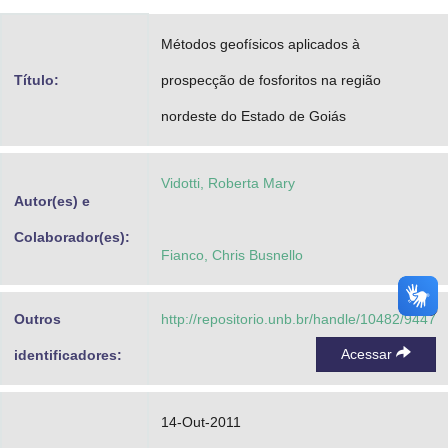
Advocacia-Geral da União
Métodos geofísicos aplicados à
Banco Central do Brasil
Título:
prospecção de fosforitos na região
Planalto
nordeste do Estado de Goiás
Vidotti, Roberta Mary
Autor(es) e
Colaborador(es):
Fianco, Chris Busnello
Outros
http://repositorio.unb.br/handle/10482/9447
Acessar
identificadores:
14-Out-2011