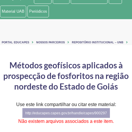
Ministério de Minas e Energia
Material UAB
Periódicos
Ministério da Ciência, Tecnologia, Inovações e Comunicações
Ministério do Meio Ambiente
PORTAL EDUCAPES
NOSSOS PARCEIROS
REPOSITÓRIO INSTITUCIONAL – UNB
Ministério do Turismo
Ministério do Desenvolvimento Regional
Métodos geofísicos aplicados à
prospecção de fosforitos na região
Controladoria-Geral da União
nordeste do Estado de Goiás
Ministério da Mulher, da Família e dos Direitos Humanos
Secretaria-Geral
Use este link compartilhar ou citar este material:
Secretaria de Governo
http://educapes.capes.gov.br/handle/capes/900297
Não existem arquivos associados a este item.
Gabinete de Segurança Institucional