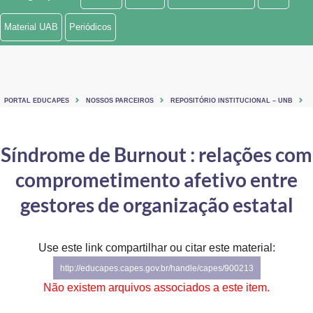
Ministério de Minas e Energia
Material UAB
Periódicos
Ministério da Ciência, Tecnologia, Inovações e Comunicações
Ministério do Meio Ambiente
PORTAL EDUCAPES
NOSSOS PARCEIROS
REPOSITÓRIO INSTITUCIONAL – UNB
Ministério do Turismo
Ministério do Desenvolvimento Regional
Síndrome de Burnout : relações com
comprometimento afetivo entre
Controladoria-Geral da União
gestores de organização estatal
Ministério da Mulher, da Família e dos Direitos Humanos
Secretaria-Geral
Use este link compartilhar ou citar este material:
Secretaria de Governo
http://educapes.capes.gov.br/handle/capes/900213
Não existem arquivos associados a este item.
Gabinete de Segurança Institucional