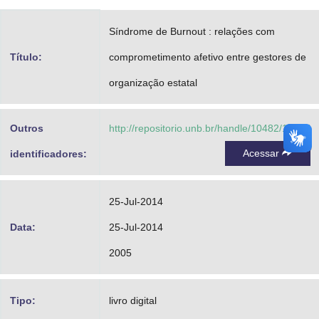
Advocacia-Geral da União
Síndrome de Burnout : relações com
Banco Central do Brasil
Título:
comprometimento afetivo entre gestores de
Planalto
organização estatal
Outros
http://repositorio.unb.br/handle/10482/15977
Acessar
identificadores:
25-Jul-2014
Data:
25-Jul-2014
2005
Tipo:
livro digital