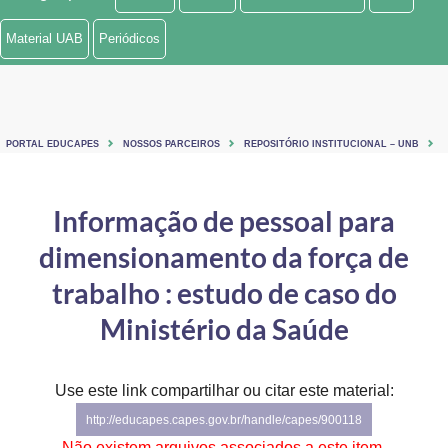
Ministério de Minas e Energia
Material UAB
Periódicos
Ministério da Ciência, Tecnologia, Inovações e Comunicações
Ministério do Meio Ambiente
PORTAL EDUCAPES
NOSSOS PARCEIROS
REPOSITÓRIO INSTITUCIONAL – UNB
Ministério do Turismo
Ministério do Desenvolvimento Regional
Informação de pessoal para
dimensionamento da força de
Controladoria-Geral da União
trabalho : estudo de caso do
Ministério da Mulher, da Família e dos Direitos Humanos
Ministério da Saúde
Secretaria-Geral
Secretaria de Governo
Use este link compartilhar ou citar este material:
http://educapes.capes.gov.br/handle/capes/900118
Gabinete de Segurança Institucional
Não existem arquivos associados a este item.