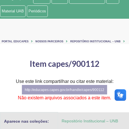
Ministério de Minas e Energia
Material UAB
Periódicos
Ministério da Ciência, Tecnologia, Inovações e Comunicações
Ministério do Meio Ambiente
PORTAL EDUCAPES
NOSSOS PARCEIROS
REPOSITÓRIO INSTITUCIONAL – UNB
Ministério do Turismo
Ministério do Desenvolvimento Regional
Item capes/900112
Controladoria-Geral da União
Use este link compartilhar ou citar este material:
Ministério da Mulher, da Família e dos Direitos Humanos
http://educapes.capes.gov.br/handle/capes/900112
Secretaria-Geral
Não existem arquivos associados a este item.
Secretaria de Governo
Repositório Institucional – UNB
Aparece nas coleções:
Gabinete de Segurança Institucional