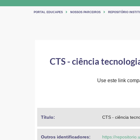
PORTAL EDUCAPES
NOSSOS PARCEIROS
REPOSITÓRIO INSTIT
CTS - ciência tecnolog
Use este link compar
Título: 
CTS - ciência tecn
Outros identificadores: 
https://repositori