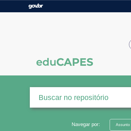
Casa Civil
Ministério da Justiça e
Segurança Pública
Ministério da Agricultura,
Ministério da Educação
Pecuária e Abastecimento
Ministério do Meio Ambiente
Ministério do Turismo
Secretaria de Governo
Gabinete de Segurança
Institucional
Navegar por:
Assunto