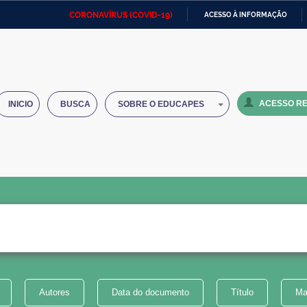
CORONAVÍRUS (COVID-19)
ACESSO À INFORMAÇÃO
Ministério da Defesa
Ministério das Relações
Mini
IR
Exteriores
PARA
O
Ministério da Cidadania
Ministério da Saúde
Mini
CONTEÚDO
ACESSO RE
INICIO
BUSCA
SOBRE O EDUCAPES
Ministério do Desenvolvimento
Controladoria-Geral da União
Minis
Regional
e do
Advocacia-Geral da União
Banco Central do Brasil
Plana
Autores
Data do documento
Título
Ma