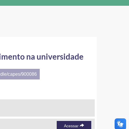
cimento na universidade
ndle/capes/900086
Acessar