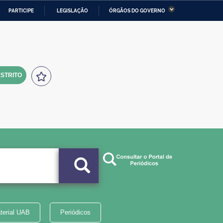
PARTICIPE
LEGISLAÇÃO
ÓRGÃOS DO GOVERNO
stério da Economia
Ministério da Infraestrutura
stério de Minas e Energia
Ministério da Ciência,
Tecnologia, Inovações e
Comunicações
STRITO
tério da Mulher, da Família
Secretaria-Geral
s Direitos Humanos
lto
terial UAB
Periódicos