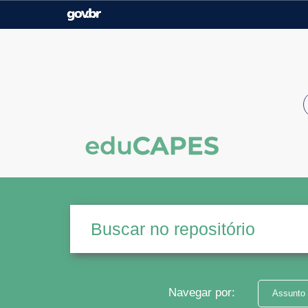
Casa Civil
Ministério da Justiça e
Segurança Pública
Ministério da Agricultura,
Ministério da Educação
Pecuária e Abastecimento
Ministério do Meio Ambiente
Ministério do Turismo
Secretaria de Governo
Gabinete de Segurança
Institucional
Navegar por:
Assunto