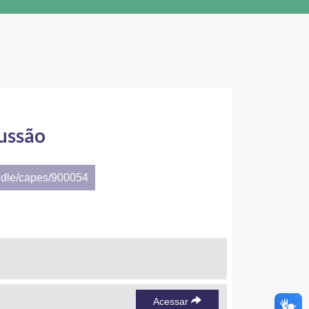
cussão
ndle/capes/900054
Acessar