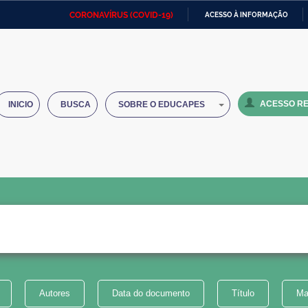
CORONAVÍRUS (COVID-19)
ACESSO À INFORMAÇÃO
Ministério da Defesa
Ministério das Relações
Mini
IR
Exteriores
PARA
O
Ministério da Cidadania
Ministério da Saúde
Mini
CONTEÚDO
ACESSO RE
INICIO
BUSCA
SOBRE O EDUCAPES
Ministério do Desenvolvimento
Controladoria-Geral da União
Minis
Regional
e do
Advocacia-Geral da União
Banco Central do Brasil
Plana
Autores
Data do documento
Título
Ma