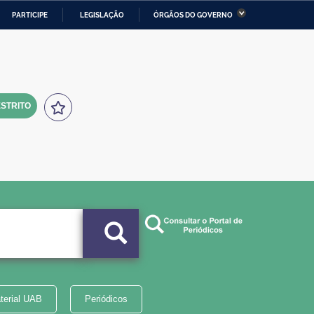
PARTICIPE
LEGISLAÇÃO
ÓRGÃOS DO GOVERNO
stério da Economia
Ministério da Infraestrutura
stério de Minas e Energia
Ministério da Ciência,
Tecnologia, Inovações e
Comunicações
STRITO
tério da Mulher, da Família
Secretaria-Geral
s Direitos Humanos
lto
terial UAB
Periódicos