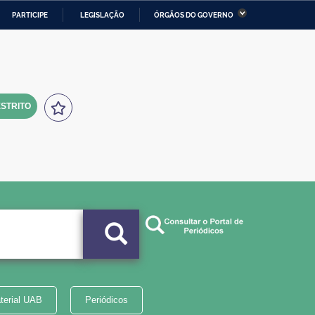
PARTICIPE
LEGISLAÇÃO
ÓRGÃOS DO GOVERNO
stério da Economia
Ministério da Infraestrutura
stério de Minas e Energia
Ministério da Ciência,
Tecnologia, Inovações e
Comunicações
STRITO
tério da Mulher, da Família
Secretaria-Geral
s Direitos Humanos
lto
terial UAB
Periódicos