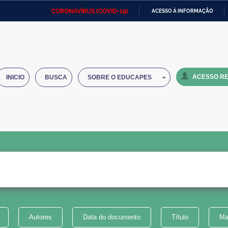
CORONAVÍRUS (COVID-19)
ACESSO À INFORMAÇÃO
Ministério da Defesa
Ministério das Relações
Mini
IR
Exteriores
PARA
O
Ministério da Cidadania
Ministério da Saúde
Mini
CONTEÚDO
ACESSO RE
INICIO
BUSCA
SOBRE O EDUCAPES
Ministério do Desenvolvimento
Controladoria-Geral da União
Minis
Regional
e do
Advocacia-Geral da União
Banco Central do Brasil
Plana
Autores
Data do documento
Título
Ma