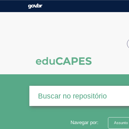
Casa Civil
Ministério da Justiça e
Segurança Pública
Ministério da Agricultura,
Ministério da Educação
Pecuária e Abastecimento
Ministério do Meio Ambiente
Ministério do Turismo
Secretaria de Governo
Gabinete de Segurança
Institucional
Navegar por:
Assunto