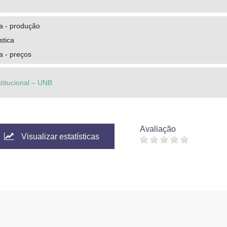
ca - produção
stica
a - preços
stitucional – UNB
Avaliação
Visualizar estatísticas